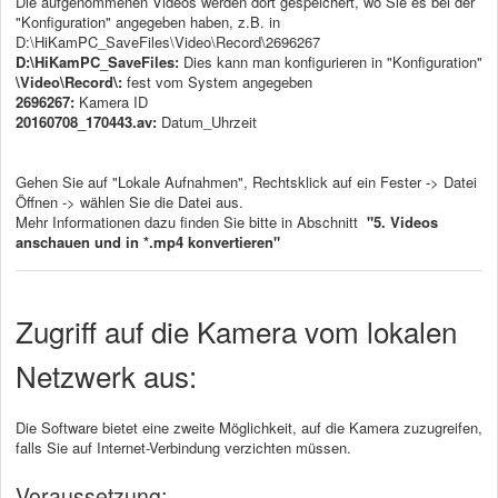
Die aufgenommenen Videos werden dort gespeichert, wo Sie es bei der
"Konfiguration" angegeben haben, z.B. in
D:\HiKamPC_SaveFiles\Video\Record\2696267
D:\HiKamPC_SaveFiles:
Dies kann man konfigurieren in "Konfiguration"
\Video\Record\:
fest vom System angegeben
2696267:
Kamera ID
20160708_170443.av:
Datum_Uhrzeit
Gehen Sie auf "Lokale Aufnahmen", Rechtsklick auf ein Fester -> Datei
Öffnen -> wählen Sie die Datei aus.
Mehr Informationen dazu finden Sie bitte in Abschnitt
"5. Videos
anschauen und in *.mp4 konvertieren"
Zugriff auf die Kamera vom lokalen
Netzwerk aus:
Die Software bietet eine zweite Möglichkeit, auf die Kamera zuzugreifen,
falls Sie auf Internet-Verbindung verzichten müssen.
Voraussetzung: