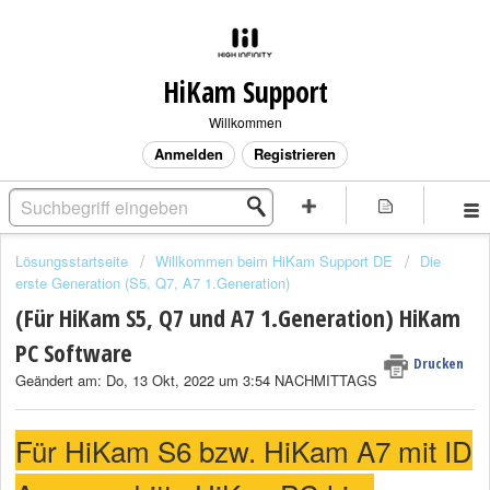
HiKam Support
Willkommen
Anmelden
Registrieren
Lösungsstartseite
Willkommen beim HiKam Support DE
Die
erste Generation (S5, Q7, A7 1.Generation)
(Für HiKam S5, Q7 und A7 1.Generation) HiKam
PC Software
Drucken
Geändert am: Do, 13 Okt, 2022 um 3:54 NACHMITTAGS
Für HiKam S6 bzw. HiKam A7 mit ID