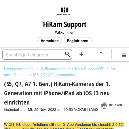
HiKam Support
Willkommen
Anmelden
Registrieren
Lösungsstartseite
Willkommen beim HiKam Support DE
Die
erste Generation (S5, Q7, A7 1.Generation)
(S5, Q7, A7 1. Gen.) HiKam-Kameras der 1.
Generation mit iPhone/iPad ab iOS 13 neu
einrichten
Drucken
Geändert am: Mi, 29 Nov, 2023 um 10:50 VORMITTAGS
WICHTIG: diese Anleitung gilt nur für App-Versionen bis einschl. 2.0.32,
ab 2.0.33 kann die App die Kameras der 1. Generation nicht mehr