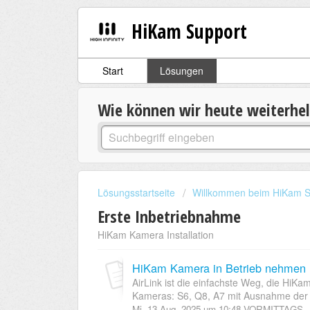
HiKam Support
Start
Lösungen
Wie können wir heute weiterhe
Lösungsstartseite
Willkommen beim HiKam S
Erste Inbetriebnahme
HiKam Kamera Installation
HiKam Kamera in Betrieb nehmen ü
AirLink ist die einfachste Weg, die HiKa
Kameras: S6, Q8, A7 mit Ausnahme der 
Mi, 13 Aug, 2025 um 10:48 VORMITTAGS